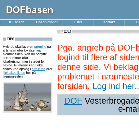
DOFbasen
Observationer
Lister
Kontakt
L
FEJL!
TIPS
Pga. angreb på DOFb
Hvis du skal lave en
søgning
på
artsnavn eller lokalitet via
hjemmesiden, kan du benytte
logind til flere af si
artsnummer eller
lokalitetsnummer i stedet for
denne side. Vi beklag
navne. Numrene kan f.eks.
findes ved opslag i
artslisten
eller
i
lokalitetslisten
her på
problemet i nærmeste
hjemmesiden.
forsiden.
Log ind her
.
DOF
Vesterbrogade 
e-mai