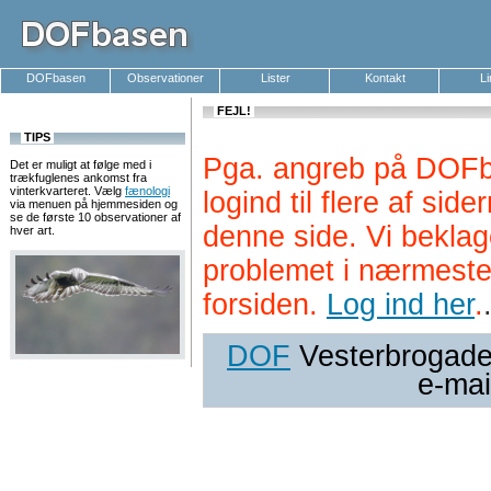
DOFbasen
Observationer
Lister
Kontakt
L
FEJL!
TIPS
Pga. angreb på DOFb
Det er muligt at følge med i
trækfuglenes ankomst fra
vinterkvarteret. Vælg
fænologi
logind til flere af si
via menuen på hjemmesiden og
se de første 10 observationer af
denne side. Vi beklag
hver art.
problemet i nærmeste
forsiden.
Log ind her
.
DOF
Vesterbrogade 
e-mai