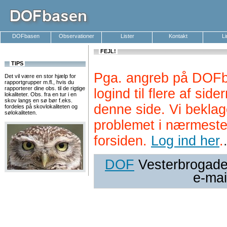
DOFbasen
Observationer
Lister
Kontakt
L
FEJL!
TIPS
Pga. angreb på DOFb
Det vil være en stor hjælp for
rapportgrupper m.fl., hvis du
rapporterer dine obs. til de rigtige
logind til flere af si
lokaliteter. Obs. fra en tur i en
skov langs en sø bør f.eks.
denne side. Vi beklag
fordeles på skovlokaliteten og
sølokaliteten.
problemet i nærmeste
forsiden.
Log ind her
.
DOF
Vesterbrogade 
e-mai