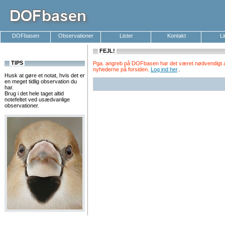
DOFbasen
Observationer
Lister
Kontakt
L
FEJL!
TIPS
Pga. angreb på DOFbasen har det været nødvendigt at k
nyhederne på forsiden.
Log ind her
.
.
Husk at gøre et notat, hvis det er
en meget tidlig observation du
har.
Brug i det hele taget altid
notefeltet ved usædvanlige
observationer.