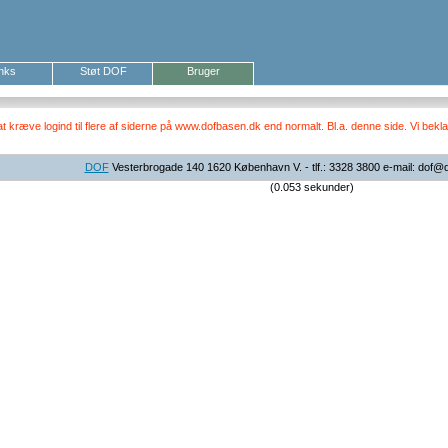
inks
Støt DOF
Bruger
ræve logind til flere af siderne på www.dofbasen.dk end normalt. Bl.a. denne side. Vi beklag
DOF
Vesterbrogade 140 1620 København V. - tlf.: 3328 3800 e-mail: dof@
(0.053 sekunder)