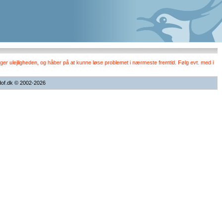
er ulejligheden, og håber på at kunne løse problemet i nærmeste fremtid. Følg evt. med i
dof.dk © 2002-2026