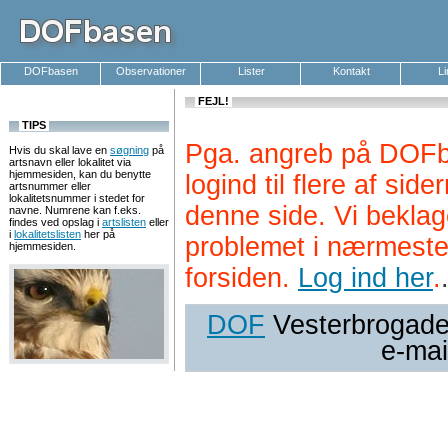
DOFbasen
Observationer
Lister
Kontakt
L
FEJL!
TIPS
Pga. angreb på DOFb
Hvis du skal lave en
søgning
på
artsnavn eller lokalitet via
hjemmesiden, kan du benytte
logind til flere af si
artsnummer eller
lokalitetsnummer i stedet for
denne side. Vi beklag
navne. Numrene kan f.eks.
findes ved opslag i
artslisten
eller
i
lokalitetslisten
her på
problemet i nærmeste
hjemmesiden.
forsiden.
Log ind her
.
DOF
Vesterbrogade 
e-mai