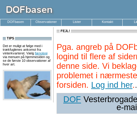
DOFbasen
Observationer
Lister
Kontakt
L
FEJL!
TIPS
Pga. angreb på DOFb
Det er muligt at følge med i
trækfuglenes ankomst fra
vinterkvarteret. Vælg
fænologi
logind til flere af si
via menuen på hjemmesiden og
se de første 10 observationer af
denne side. Vi beklag
hver art.
problemet i nærmeste
forsiden.
Log ind her
.
DOF
Vesterbrogade 
e-mai