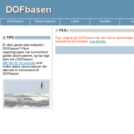
DOFbasen
Observationer
Lister
Kontakt
L
FEJL!
TIPS
Pga. angreb på DOFbasen har det været nødvendigt at k
nyhederne på forsiden.
Log ind her
.
.
Er dine gamle data indtastet i
DOFbasen? Flere
rapportgrupper har konverteret
gamle observationer, og har lagt
dem ind i DOFbasen.
Klik her for en oversigt
over
hvilke ældre observationer der
allerede er konverteret til
DOFbasen.