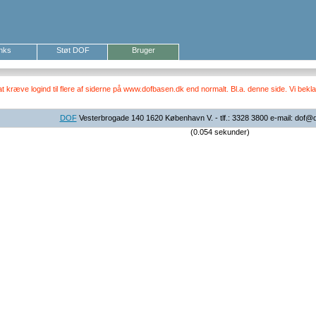
inks
Støt DOF
Bruger
ræve logind til flere af siderne på www.dofbasen.dk end normalt. Bl.a. denne side. Vi beklag
DOF
Vesterbrogade 140 1620 København V. - tlf.: 3328 3800 e-mail: dof@
(0.054 sekunder)