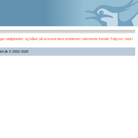
er ulejligheden, og håber på at kunne løse problemet i nærmeste fremtid. Følg evt. med i
dof.dk © 2002-2026