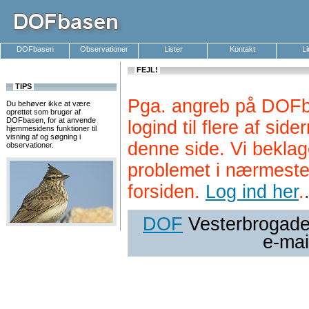
DOFbasen
Observationer
Lister
Kontakt
L
FEJL!
TIPS
Pga. angreb på DOFb
Du behøver ikke at være
oprettet som bruger af
DOFbasen, for at anvende
logind til flere af si
hjemmesidens funktioner til
visning af og søgning i
denne side. Vi beklag
observationer.
problemet i nærmeste
forsiden.
Log ind her
.
DOF
Vesterbrogade 
e-mai