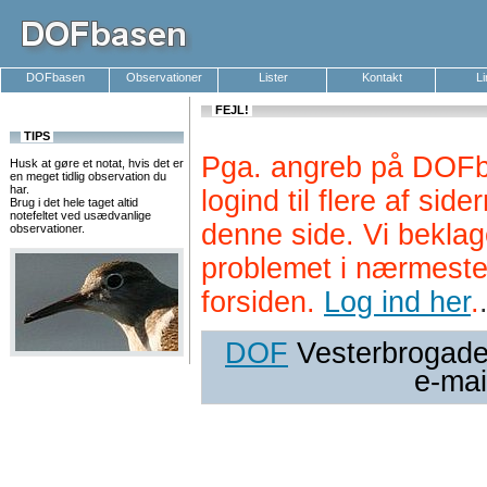
DOFbasen
Observationer
Lister
Kontakt
L
FEJL!
TIPS
Pga. angreb på DOFb
Husk at gøre et notat, hvis det er
en meget tidlig observation du
har.
logind til flere af si
Brug i det hele taget altid
notefeltet ved usædvanlige
denne side. Vi beklag
observationer.
problemet i nærmeste
forsiden.
Log ind her
.
DOF
Vesterbrogade 
e-mai