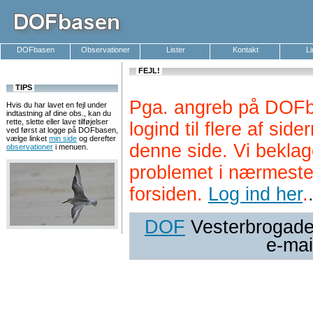
DOFbasen
Observationer
Lister
Kontakt
L
FEJL!
TIPS
Pga. angreb på DOFb
Hvis du har lavet en fejl under
indtastning af dine obs., kan du
rette, slette eller lave tilføjelser
logind til flere af si
ved først at logge på DOFbasen,
vælge linket
min side
og derefter
denne side. Vi beklag
observationer
i menuen.
problemet i nærmeste
forsiden.
Log ind her
.
DOF
Vesterbrogade 
e-mai