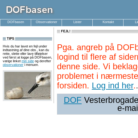
DOFbasen
Observationer
Lister
Kontakt
L
FEJL!
TIPS
Pga. angreb på DOFb
Hvis du har lavet en fejl under
indtastning af dine obs., kan du
rette, slette eller lave tilføjelser
logind til flere af si
ved først at logge på DOFbasen,
vælge linket
min side
og derefter
denne side. Vi beklag
observationer
i menuen.
problemet i nærmeste
forsiden.
Log ind her
.
DOF
Vesterbrogade 
e-mai