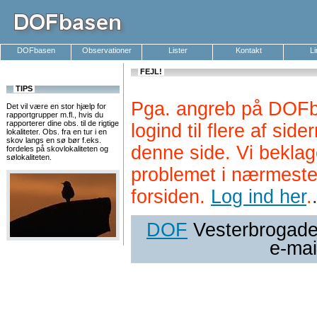
DOFbasen
Observationer
Lister
Kontakt
L
FEJL!
TIPS
Pga. angreb på DOFb
Det vil være en stor hjælp for
rapportgrupper m.fl., hvis du
rapporterer dine obs. til de rigtige
logind til flere af si
lokaliteter. Obs. fra en tur i en
skov langs en sø bør f.eks.
denne side. Vi beklag
fordeles på skovlokaliteten og
sølokaliteten.
problemet i nærmeste
forsiden.
Log ind her
.
DOF
Vesterbrogade 
e-mai