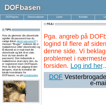
DOFbasen
Observationer
Lister
Kontakt
L
FEJL!
TIPS
Pga. angreb på DOFb
Hvis du glemmer din obserkode
og/eller dit password kan du
vælge linket
glemt password?
i
logind til flere af si
menuen "Bruger", indtaste din e-
mailadresse (eller obserkode) og
denne side. Vi beklag
få tilsendt en e-mail med din
obserkode og link til en side,
hvor du kan ændre dit
problemet i nærmeste
password. Den indtastede e-
mailadresse skal være den, du
forsiden.
Log ind her
.
er registreret med i DOFbasen.
Hvis du ikke har adgang til den
længere, skal du kontakte din
lokale koordinator for
DOF
Vesterbrogade 
DOFbasen, se på
kontaktsiden
e-mai