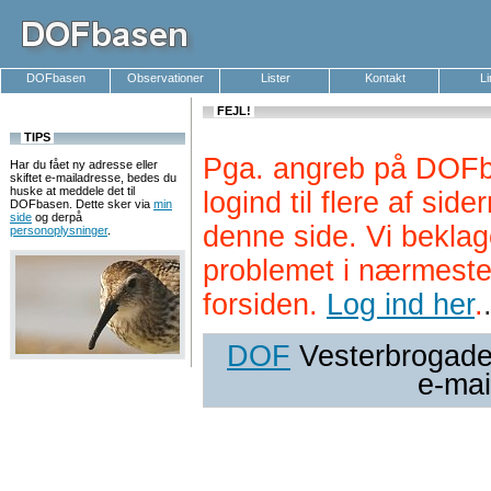
DOFbasen
Observationer
Lister
Kontakt
L
FEJL!
TIPS
Pga. angreb på DOFb
Har du fået ny adresse eller
skiftet e-mailadresse, bedes du
huske at meddele det til
logind til flere af si
DOFbasen. Dette sker via
min
side
og derpå
denne side. Vi beklag
personoplysninger
.
problemet i nærmeste
forsiden.
Log ind her
.
DOF
Vesterbrogade 
e-mai