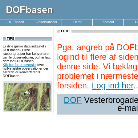
DOFbasen
Observationer
Lister
Kontakt
L
FEJL!
TIPS
Pga. angreb på DOFb
Er dine gamle data indtastet i
DOFbasen? Flere
rapportgrupper har konverteret
logind til flere af si
gamle observationer, og har lagt
dem ind i DOFbasen.
denne side. Vi beklag
Klik her for en oversigt
over
hvilke ældre observationer der
allerede er konverteret til
problemet i nærmeste
DOFbasen.
forsiden.
Log ind her
.
DOF
Vesterbrogade 
e-mai