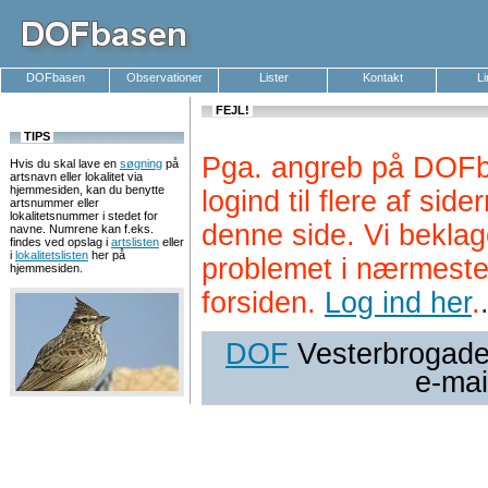
DOFbasen
Observationer
Lister
Kontakt
L
FEJL!
TIPS
Pga. angreb på DOFb
Hvis du skal lave en
søgning
på
artsnavn eller lokalitet via
hjemmesiden, kan du benytte
logind til flere af si
artsnummer eller
lokalitetsnummer i stedet for
denne side. Vi beklag
navne. Numrene kan f.eks.
findes ved opslag i
artslisten
eller
i
lokalitetslisten
her på
problemet i nærmeste
hjemmesiden.
forsiden.
Log ind her
.
DOF
Vesterbrogade 
e-mai