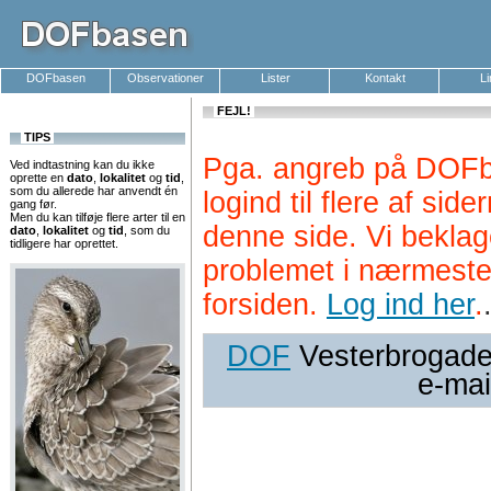
DOFbasen
Observationer
Lister
Kontakt
L
FEJL!
TIPS
Pga. angreb på DOFb
Ved indtastning kan du ikke
oprette en
dato
,
lokalitet
og
tid
,
som du allerede har anvendt én
logind til flere af si
gang før.
Men du kan tilføje flere arter til en
denne side. Vi beklag
dato
,
lokalitet
og
tid
, som du
tidligere har oprettet.
problemet i nærmeste
forsiden.
Log ind her
.
DOF
Vesterbrogade 
e-mai