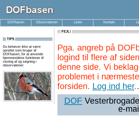
DOFbasen
Observationer
Lister
Kontakt
L
FEJL!
TIPS
Pga. angreb på DOFb
Du behøver ikke at være
oprettet som bruger af
DOFbasen, for at anvende
logind til flere af si
hjemmesidens funktioner til
visning af og søgning i
denne side. Vi beklag
observationer.
problemet i nærmeste
forsiden.
Log ind her
.
DOF
Vesterbrogade 
e-mai