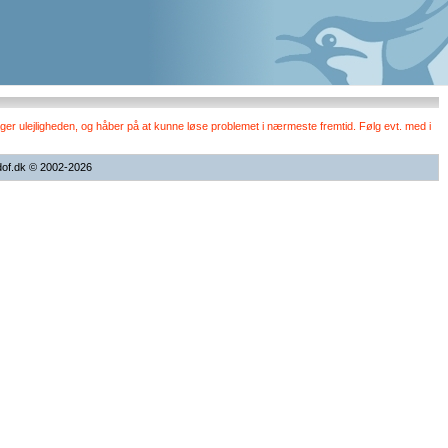
er ulejligheden, og håber på at kunne løse problemet i nærmeste fremtid. Følg evt. med i
dof.dk © 2002-2026