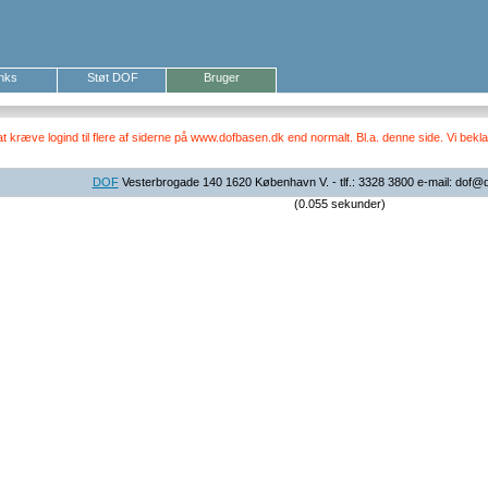
inks
Støt DOF
Bruger
ræve logind til flere af siderne på www.dofbasen.dk end normalt. Bl.a. denne side. Vi beklag
DOF
Vesterbrogade 140 1620 København V. - tlf.: 3328 3800 e-mail: dof@
(0.055 sekunder)