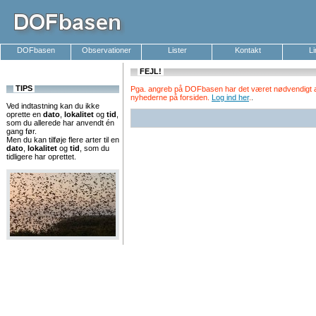
DOFbasen
Observationer
Lister
Kontakt
L
FEJL!
TIPS
Pga. angreb på DOFbasen har det været nødvendigt at k
nyhederne på forsiden.
Log ind her
.
.
Ved indtastning kan du ikke
oprette en
dato
,
lokalitet
og
tid
,
som du allerede har anvendt én
gang før.
Men du kan tilføje flere arter til en
dato
,
lokalitet
og
tid
, som du
tidligere har oprettet.