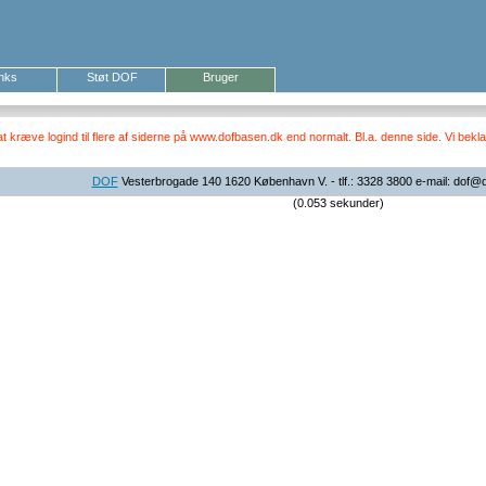
inks
Støt DOF
Bruger
ræve logind til flere af siderne på www.dofbasen.dk end normalt. Bl.a. denne side. Vi beklag
DOF
Vesterbrogade 140 1620 København V. - tlf.: 3328 3800 e-mail: dof@
(0.053 sekunder)