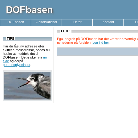
DOFbasen
Observationer
Lister
Kontakt
L
FEJL!
TIPS
Pga. angreb på DOFbasen har det været nødvendigt at k
nyhederne på forsiden.
Log ind her
.
.
Har du fået ny adresse eller
skiftet e-mailadresse, bedes du
huske at meddele det til
DOFbasen. Dette sker via
min
side
og derpå
personoplysninger
.