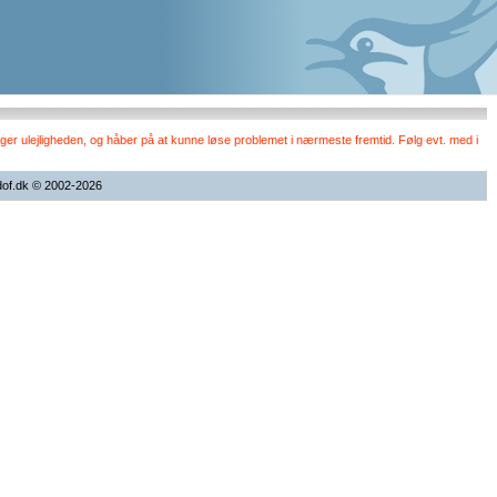
er ulejligheden, og håber på at kunne løse problemet i nærmeste fremtid. Følg evt. med i
dof.dk © 2002-2026