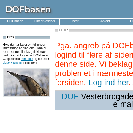
DOFbasen
Observationer
Lister
Kontakt
L
FEJL!
TIPS
Pga. angreb på DOFb
Hvis du har lavet en fejl under
indtastning af dine obs., kan du
rette, slette eller lave tilføjelser
logind til flere af si
ved først at logge på DOFbasen,
vælge linket
min side
og derefter
denne side. Vi beklag
observationer
i menuen.
problemet i nærmeste
forsiden.
Log ind her
.
DOF
Vesterbrogade 
e-mai