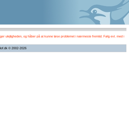
er ulejligheden, og håber på at kunne løse problemet i nærmeste fremtid. Følg evt. med i
dof.dk © 2002-2026