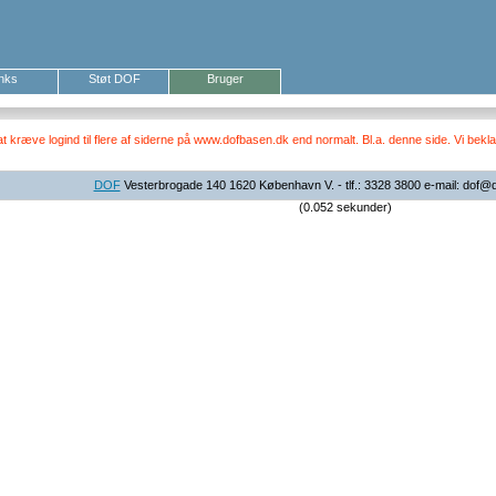
inks
Støt DOF
Bruger
ræve logind til flere af siderne på www.dofbasen.dk end normalt. Bl.a. denne side. Vi beklag
DOF
Vesterbrogade 140 1620 København V. - tlf.: 3328 3800 e-mail: dof@
(0.052 sekunder)