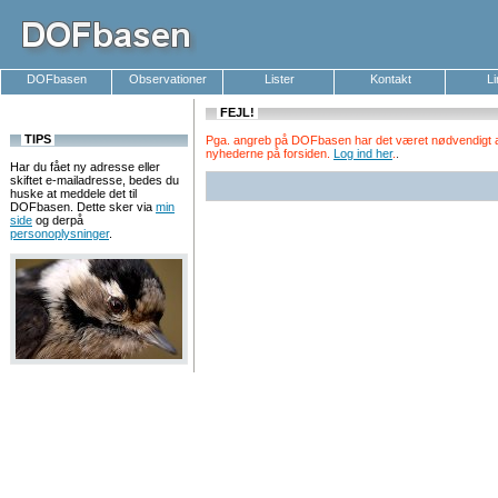
DOFbasen
Observationer
Lister
Kontakt
L
FEJL!
TIPS
Pga. angreb på DOFbasen har det været nødvendigt at k
nyhederne på forsiden.
Log ind her
.
.
Har du fået ny adresse eller
skiftet e-mailadresse, bedes du
huske at meddele det til
DOFbasen. Dette sker via
min
side
og derpå
personoplysninger
.