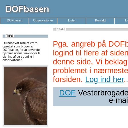
DOFbasen
Observationer
Lister
Kontakt
L
FEJL!
TIPS
Pga. angreb på DOFb
Du behøver ikke at være
oprettet som bruger af
DOFbasen, for at anvende
logind til flere af si
hjemmesidens funktioner til
visning af og søgning i
denne side. Vi beklag
observationer.
problemet i nærmeste
forsiden.
Log ind her
.
DOF
Vesterbrogade 
e-mai