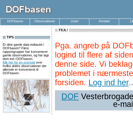
DOFbasen
Observationer
Lister
Kontakt
L
FEJL!
TIPS
Pga. angreb på DOFb
Er dine gamle data indtastet i
DOFbasen? Flere
rapportgrupper har konverteret
logind til flere af si
gamle observationer, og har lagt
dem ind i DOFbasen.
denne side. Vi beklag
Klik her for en oversigt
over
hvilke ældre observationer der
allerede er konverteret til
problemet i nærmeste
DOFbasen.
forsiden.
Log ind her
.
DOF
Vesterbrogade 
e-mai