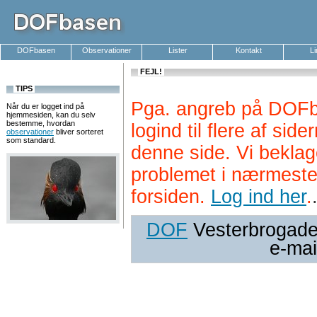
DOFbasen
Observationer
Lister
Kontakt
L
FEJL!
TIPS
Pga. angreb på DOFb
Når du er logget ind på
hjemmesiden, kan du selv
bestemme, hvordan
logind til flere af si
observationer
bliver sorteret
som standard.
denne side. Vi beklag
problemet i nærmeste
forsiden.
Log ind her
.
DOF
Vesterbrogade 
e-mai