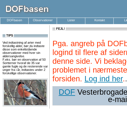
DOFbasen
Observationer
Lister
Kontakt
L
FEJL!
TIPS
Pga. angreb på DOFb
Ved indtastning af arter med
forskellig alder, bør du indtaste
disse som enkeltstående
logind til flere af si
observationer med hver sin
aldersangivelse.
denne side. Vi beklag
F.eks. bør en observation af 50
Sortterner hvoraf de 35 var
gamle fugle og de resterende var
problemet i nærmeste
unger fra i år, indtastes under 2
forskellige observationer.
forsiden.
Log ind her
.
DOF
Vesterbrogade 
e-mai