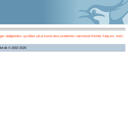
er ulejligheden, og håber på at kunne løse problemet i nærmeste fremtid. Følg evt. med i
dof.dk © 2002-2026