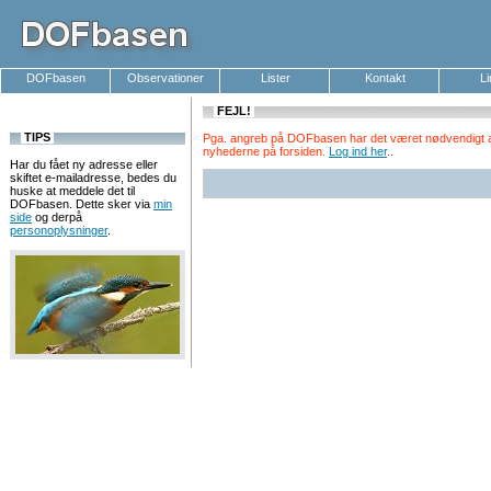
DOFbasen
Observationer
Lister
Kontakt
L
FEJL!
TIPS
Pga. angreb på DOFbasen har det været nødvendigt at k
nyhederne på forsiden.
Log ind her
.
.
Har du fået ny adresse eller
skiftet e-mailadresse, bedes du
huske at meddele det til
DOFbasen. Dette sker via
min
side
og derpå
personoplysninger
.