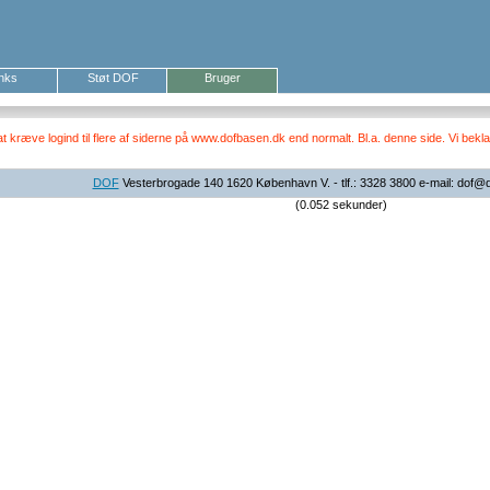
inks
Støt DOF
Bruger
ræve logind til flere af siderne på www.dofbasen.dk end normalt. Bl.a. denne side. Vi beklag
DOF
Vesterbrogade 140 1620 København V. - tlf.: 3328 3800 e-mail: dof@
(0.052 sekunder)