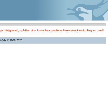
er ulejligheden, og håber på at kunne løse problemet i nærmeste fremtid. Følg evt. med i
dof.dk © 2002-2026