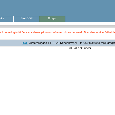
inks
Støt DOF
Bruger
ræve logind til flere af siderne på www.dofbasen.dk end normalt. Bl.a. denne side. Vi beklag
DOF
Vesterbrogade 140 1620 København V. - tlf.: 3328 3800 e-mail: dof@
(0.041 sekunder)