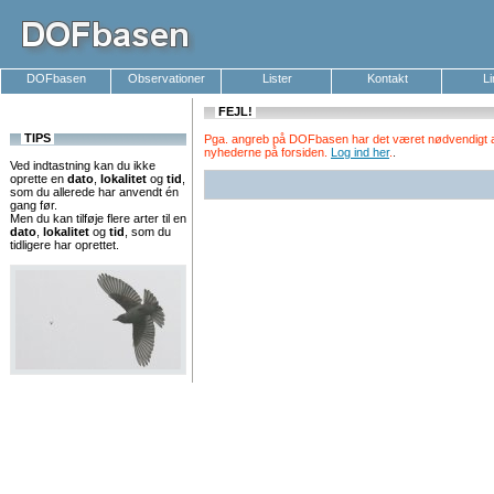
DOFbasen
Observationer
Lister
Kontakt
L
FEJL!
TIPS
Pga. angreb på DOFbasen har det været nødvendigt at k
nyhederne på forsiden.
Log ind her
.
.
Ved indtastning kan du ikke
oprette en
dato
,
lokalitet
og
tid
,
som du allerede har anvendt én
gang før.
Men du kan tilføje flere arter til en
dato
,
lokalitet
og
tid
, som du
tidligere har oprettet.