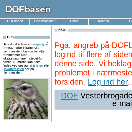
DOFbasen
Observationer
Lister
Kontakt
L
FEJL!
TIPS
Pga. angreb på DOFb
Hvis du skal lave en
søgning
på
artsnavn eller lokalitet via
hjemmesiden, kan du benytte
logind til flere af si
artsnummer eller
lokalitetsnummer i stedet for
denne side. Vi beklag
navne. Numrene kan f.eks.
findes ved opslag i
artslisten
eller
i
lokalitetslisten
her på
problemet i nærmeste
hjemmesiden.
forsiden.
Log ind her
.
DOF
Vesterbrogade 
e-mai