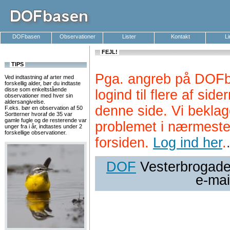
DOFbasen
Observationer
Lister
Kontakt
L
FEJL!
TIPS
Pga. angreb på DOFb
Ved indtastning af arter med
forskellig alder, bør du indtaste
disse som enkeltstående
logind til flere af si
observationer med hver sin
aldersangivelse.
denne side. Vi beklag
F.eks. bør en observation af 50
Sortterner hvoraf de 35 var
gamle fugle og de resterende var
problemet i nærmeste
unger fra i år, indtastes under 2
forskellige observationer.
forsiden.
Log ind her
.
DOF
Vesterbrogade 
e-mai