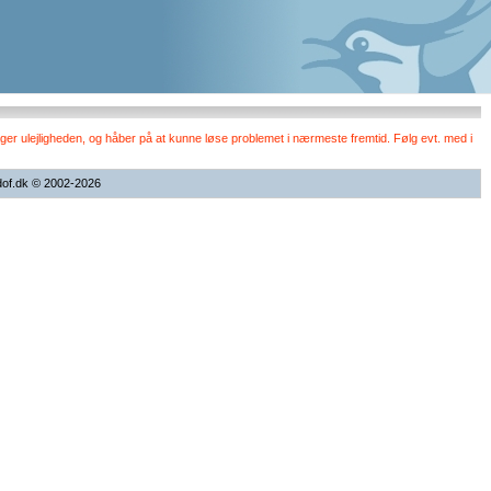
er ulejligheden, og håber på at kunne løse problemet i nærmeste fremtid. Følg evt. med i
dof.dk © 2002-2026