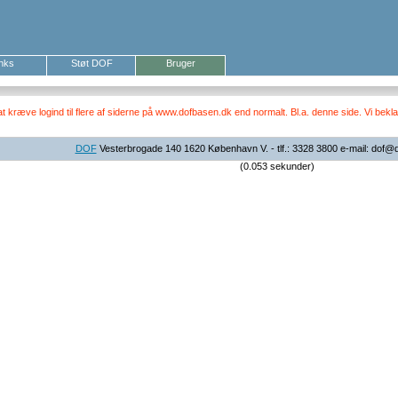
inks
Støt DOF
Bruger
ræve logind til flere af siderne på www.dofbasen.dk end normalt. Bl.a. denne side. Vi beklag
DOF
Vesterbrogade 140 1620 København V. - tlf.: 3328 3800 e-mail: dof@
(0.053 sekunder)