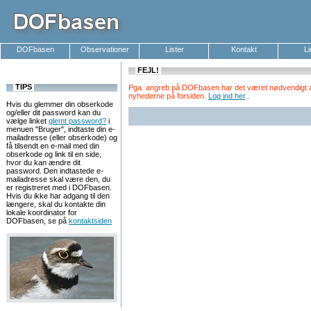
DOFbasen
Observationer
Lister
Kontakt
L
FEJL!
TIPS
Pga. angreb på DOFbasen har det været nødvendigt at k
nyhederne på forsiden.
Log ind her
.
.
Hvis du glemmer din obserkode
og/eller dit password kan du
vælge linket
glemt password?
i
menuen "Bruger", indtaste din e-
mailadresse (eller obserkode) og
få tilsendt en e-mail med din
obserkode og link til en side,
hvor du kan ændre dit
password. Den indtastede e-
mailadresse skal være den, du
er registreret med i DOFbasen.
Hvis du ikke har adgang til den
længere, skal du kontakte din
lokale koordinator for
DOFbasen, se på
kontaktsiden