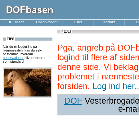
DOFbasen
Observationer
Lister
Kontakt
L
FEJL!
TIPS
Pga. angreb på DOFb
Når du er logget ind på
hjemmesiden, kan du selv
bestemme, hvordan
logind til flere af si
observationer
bliver sorteret
som standard.
denne side. Vi beklag
problemet i nærmeste
forsiden.
Log ind her
.
DOF
Vesterbrogade 
e-mai