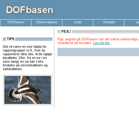
DOFbasen
Observationer
Lister
Kontakt
L
FEJL!
TIPS
Pga. angreb på DOFbasen har det været nødvendigt at k
nyhederne på forsiden.
Log ind her
.
.
Det vil være en stor hjælp for
rapportgrupper m.fl., hvis du
rapporterer dine obs. til de rigtige
lokaliteter. Obs. fra en tur i en
skov langs en sø bør f.eks.
fordeles på skovlokaliteten og
sølokaliteten.