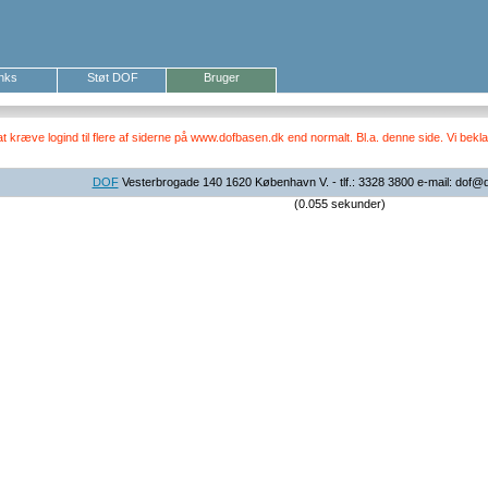
inks
Støt DOF
Bruger
ræve logind til flere af siderne på www.dofbasen.dk end normalt. Bl.a. denne side. Vi beklag
DOF
Vesterbrogade 140 1620 København V. - tlf.: 3328 3800 e-mail: dof@
(0.055 sekunder)