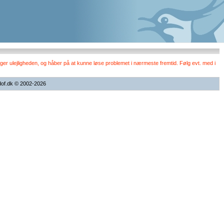
er ulejligheden, og håber på at kunne løse problemet i nærmeste fremtid. Følg evt. med i
dof.dk © 2002-2026