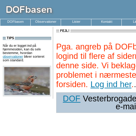
DOFbasen
Observationer
Lister
Kontakt
L
FEJL!
TIPS
Pga. angreb på DOFb
Når du er logget ind på
hjemmesiden, kan du selv
bestemme, hvordan
logind til flere af si
observationer
bliver sorteret
som standard.
denne side. Vi beklag
problemet i nærmeste
forsiden.
Log ind her
.
DOF
Vesterbrogade 
e-mai