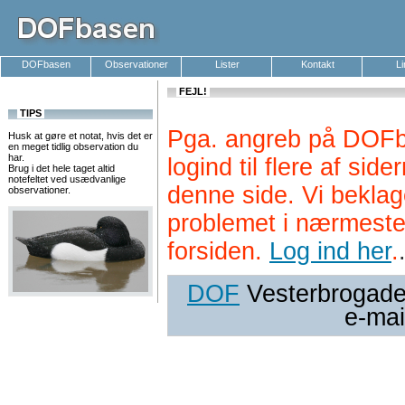
DOFbasen
Observationer
Lister
Kontakt
L
FEJL!
TIPS
Pga. angreb på DOFb
Husk at gøre et notat, hvis det er
en meget tidlig observation du
har.
logind til flere af si
Brug i det hele taget altid
notefeltet ved usædvanlige
denne side. Vi beklag
observationer.
problemet i nærmeste
forsiden.
Log ind her
.
DOF
Vesterbrogade 
e-mai