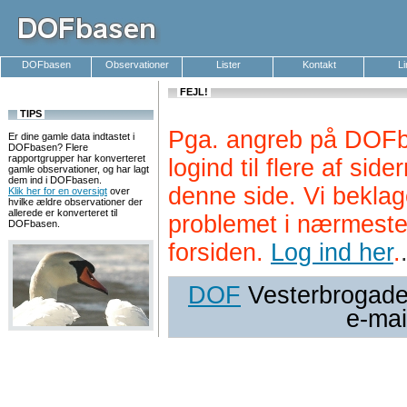
DOFbasen
Observationer
Lister
Kontakt
L
FEJL!
TIPS
Pga. angreb på DOFb
Er dine gamle data indtastet i
DOFbasen? Flere
rapportgrupper har konverteret
logind til flere af si
gamle observationer, og har lagt
dem ind i DOFbasen.
denne side. Vi beklag
Klik her for en oversigt
over
hvilke ældre observationer der
allerede er konverteret til
problemet i nærmeste
DOFbasen.
forsiden.
Log ind her
.
DOF
Vesterbrogade 
e-mai