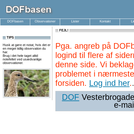
DOFbasen
Observationer
Lister
Kontakt
L
FEJL!
TIPS
Pga. angreb på DOFb
Husk at gøre et notat, hvis det er
en meget tidlig observation du
har.
logind til flere af si
Brug i det hele taget altid
notefeltet ved usædvanlige
denne side. Vi beklag
observationer.
problemet i nærmeste
forsiden.
Log ind her
.
DOF
Vesterbrogade 
e-mai