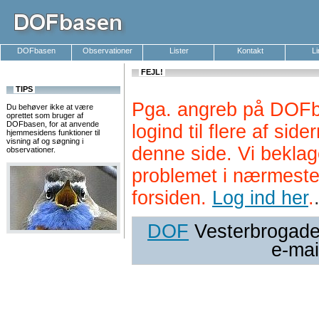
DOFbasen
Observationer
Lister
Kontakt
L
FEJL!
TIPS
Pga. angreb på DOFb
Du behøver ikke at være
oprettet som bruger af
DOFbasen, for at anvende
logind til flere af si
hjemmesidens funktioner til
visning af og søgning i
denne side. Vi beklag
observationer.
problemet i nærmeste
forsiden.
Log ind her
.
DOF
Vesterbrogade 
e-mai