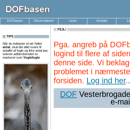
DOFbasen
Observationer
Lister
Kontakt
L
FEJL!
TIPS
Pga. angreb på DOFb
Når du indtaster et tal i feltet
antal
, skal det altid svare til
antallet af fugle og ikke antal par,
logind til flere af si
selvom adfærdskoden er
markeret som
Ynglefugle
.
denne side. Vi beklag
problemet i nærmeste
forsiden.
Log ind her
.
DOF
Vesterbrogade 
e-mai