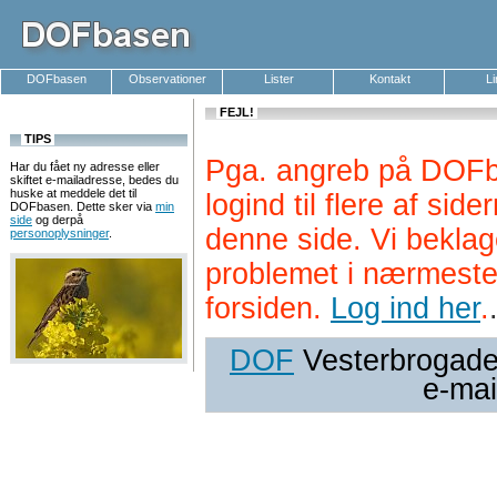
DOFbasen
Observationer
Lister
Kontakt
L
FEJL!
TIPS
Pga. angreb på DOFb
Har du fået ny adresse eller
skiftet e-mailadresse, bedes du
huske at meddele det til
logind til flere af si
DOFbasen. Dette sker via
min
side
og derpå
denne side. Vi beklag
personoplysninger
.
problemet i nærmeste
forsiden.
Log ind her
.
DOF
Vesterbrogade 
e-mai