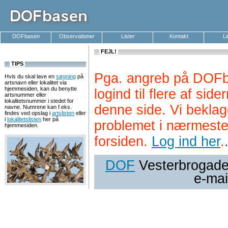
DOFbasen
Observationer
Lister
Kontakt
L
FEJL!
TIPS
Pga. angreb på DOFb
Hvis du skal lave en
søgning
på
artsnavn eller lokalitet via
hjemmesiden, kan du benytte
logind til flere af si
artsnummer eller
lokalitetsnummer i stedet for
denne side. Vi beklag
navne. Numrene kan f.eks.
findes ved opslag i
artslisten
eller
i
lokalitetslisten
her på
problemet i nærmeste
hjemmesiden.
forsiden.
Log ind her
.
DOF
Vesterbrogade 
e-mai