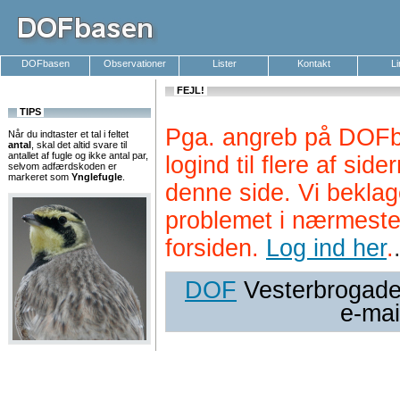
DOFbasen
Observationer
Lister
Kontakt
L
FEJL!
TIPS
Pga. angreb på DOFb
Når du indtaster et tal i feltet
antal
, skal det altid svare til
antallet af fugle og ikke antal par,
logind til flere af si
selvom adfærdskoden er
markeret som
Ynglefugle
.
denne side. Vi beklag
problemet i nærmeste
forsiden.
Log ind her
.
DOF
Vesterbrogade 
e-mai