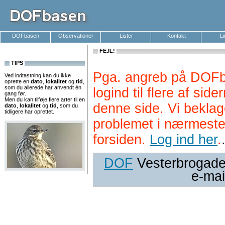
DOFbasen
Observationer
Lister
Kontakt
L
FEJL!
TIPS
Pga. angreb på DOFb
Ved indtastning kan du ikke
oprette en
dato
,
lokalitet
og
tid
,
som du allerede har anvendt én
logind til flere af si
gang før.
Men du kan tilføje flere arter til en
denne side. Vi beklag
dato
,
lokalitet
og
tid
, som du
tidligere har oprettet.
problemet i nærmeste
forsiden.
Log ind her
.
DOF
Vesterbrogade 
e-mai