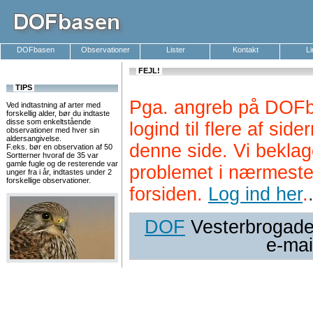
DOFbasen
Observationer
Lister
Kontakt
L
FEJL!
TIPS
Pga. angreb på DOFb
Ved indtastning af arter med
forskellig alder, bør du indtaste
disse som enkeltstående
logind til flere af si
observationer med hver sin
aldersangivelse.
denne side. Vi beklag
F.eks. bør en observation af 50
Sortterner hvoraf de 35 var
gamle fugle og de resterende var
problemet i nærmeste
unger fra i år, indtastes under 2
forskellige observationer.
forsiden.
Log ind her
.
DOF
Vesterbrogade 
e-mai