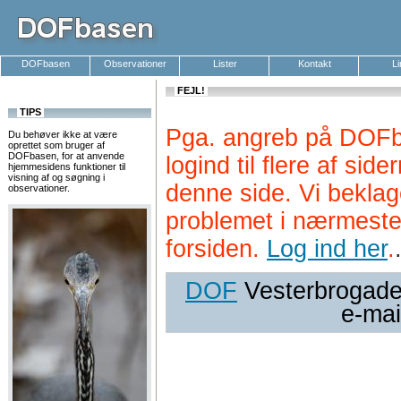
DOFbasen
Observationer
Lister
Kontakt
L
FEJL!
TIPS
Pga. angreb på DOFb
Du behøver ikke at være
oprettet som bruger af
DOFbasen, for at anvende
logind til flere af si
hjemmesidens funktioner til
visning af og søgning i
denne side. Vi beklag
observationer.
problemet i nærmeste
forsiden.
Log ind her
.
DOF
Vesterbrogade 
e-mai