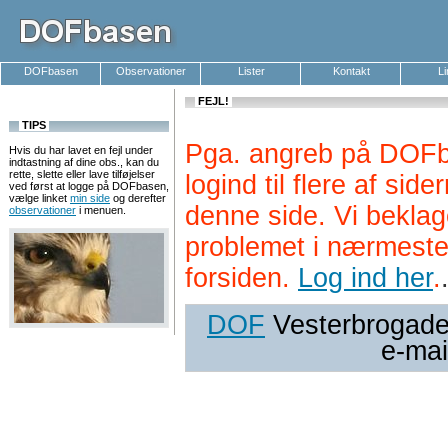
DOFbasen
Observationer
Lister
Kontakt
L
FEJL!
TIPS
Pga. angreb på DOFb
Hvis du har lavet en fejl under
indtastning af dine obs., kan du
rette, slette eller lave tilføjelser
logind til flere af si
ved først at logge på DOFbasen,
vælge linket
min side
og derefter
denne side. Vi beklag
observationer
i menuen.
problemet i nærmeste
forsiden.
Log ind her
.
DOF
Vesterbrogade 
e-mai