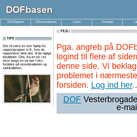
DOFbasen
Observationer
Lister
Kontakt
L
FEJL!
TIPS
Pga. angreb på DOFb
Det vil være en stor hjælp for
rapportgrupper m.fl., hvis du
rapporterer dine obs. til de rigtige
logind til flere af si
lokaliteter. Obs. fra en tur i en
skov langs en sø bør f.eks.
denne side. Vi beklag
fordeles på skovlokaliteten og
sølokaliteten.
problemet i nærmeste
forsiden.
Log ind her
.
DOF
Vesterbrogade 
e-mai