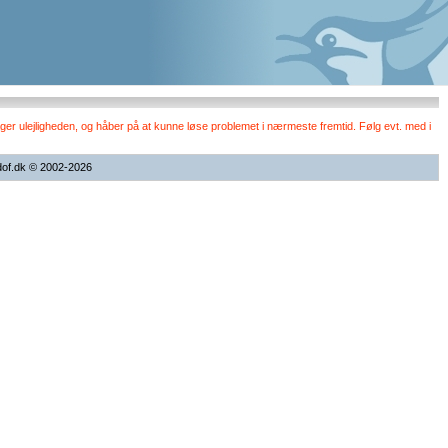
er ulejligheden, og håber på at kunne løse problemet i nærmeste fremtid. Følg evt. med i
dof.dk © 2002-2026