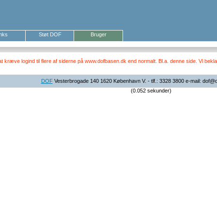
inks
Støt DOF
Bruger
ræve logind til flere af siderne på www.dofbasen.dk end normalt. Bl.a. denne side. Vi beklag
DOF
Vesterbrogade 140 1620 København V. - tlf.: 3328 3800 e-mail: dof@
(0.052 sekunder)