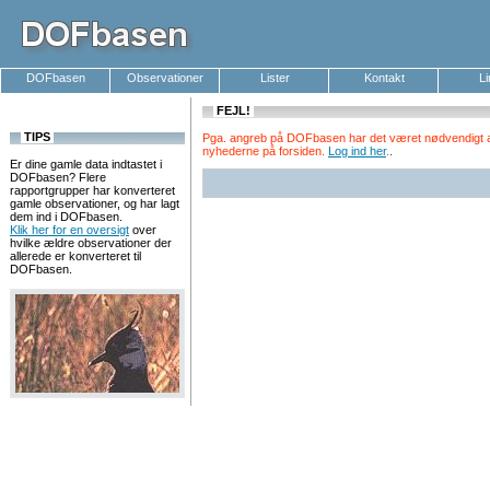
DOFbasen
Observationer
Lister
Kontakt
L
FEJL!
TIPS
Pga. angreb på DOFbasen har det været nødvendigt at k
nyhederne på forsiden.
Log ind her
.
.
Er dine gamle data indtastet i
DOFbasen? Flere
rapportgrupper har konverteret
gamle observationer, og har lagt
dem ind i DOFbasen.
Klik her for en oversigt
over
hvilke ældre observationer der
allerede er konverteret til
DOFbasen.