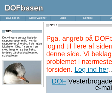
DOFbasen
Observationer
Lister
Kontakt
L
FEJL!
TIPS
Pga. angreb på DOFb
Det vil være en stor hjælp for
rapportgrupper m.fl., hvis du
rapporterer dine obs. til de rigtige
logind til flere af si
lokaliteter. Obs. fra en tur i en
skov langs en sø bør f.eks.
denne side. Vi beklag
fordeles på skovlokaliteten og
sølokaliteten.
problemet i nærmeste
forsiden.
Log ind her
.
DOF
Vesterbrogade 
e-mai