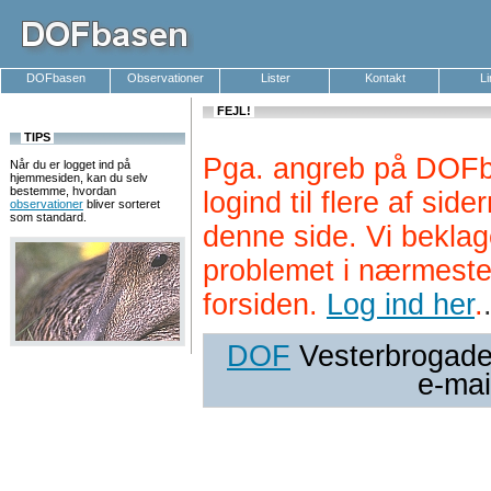
DOFbasen
Observationer
Lister
Kontakt
L
FEJL!
TIPS
Pga. angreb på DOFb
Når du er logget ind på
hjemmesiden, kan du selv
bestemme, hvordan
logind til flere af si
observationer
bliver sorteret
som standard.
denne side. Vi beklag
problemet i nærmeste
forsiden.
Log ind her
.
DOF
Vesterbrogade 
e-mai